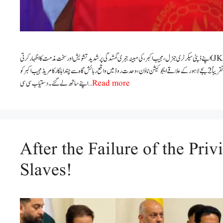
جموں کشمیر نیشنل سٹوڈنٹس فیڈریشن⁦(JKNSF)⁩اپنے ڈپٹی سیکرٹری جنرل، مجیب اکبر، کی مبینہ جبری گمشدگی پر شدید تشویش اور سخت مذمت کا اظہار کرتی
ہے۔ اطلاعات کے مطابق⁦17⁩جولائی کو دوپہر تقریباً⁦2⁩بجے لاہور کے علاقے ایجوکیشن ٹاؤن، وحدت روڈ میں واقع رہائش گاہ سے چند اہلکار کامریڈ مجیب اکبر کو
اپنے ساتھ لے گئے۔ دستیاب سی سی …
Read more
After the Failure of the Priv
Slaves!