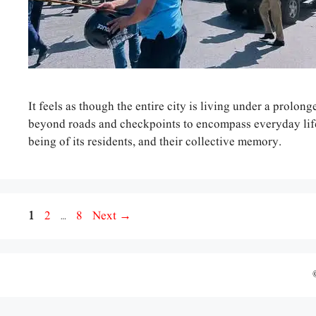
It feels as though the entire city is living under a prolon
beyond roads and checkpoints to encompass everyday life
being of its residents, and their collective memory.
Page
Page
Page
1
2
…
8
Next
→