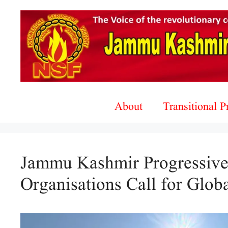
Skip
to
content
About
Transitional 
Jammu Kashmir Progressiv
Organisations Call for Globa