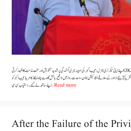
جموں کشمیر نیشنل سٹوڈنٹس فیڈریشن⁦(JKNSF)⁩اپنے ڈپٹی سیکرٹری جنرل، مجیب اکبر، کی مبینہ جبری گمشدگی پر شدید تشویش اور سخت مذمت کا اظہار کرتی
ہے۔ اطلاعات کے مطابق⁦17⁩جولائی کو دوپہر تقریباً⁦2⁩بجے لاہور کے علاقے ایجوکیشن ٹاؤن، وحدت روڈ میں واقع رہائش گاہ سے چند اہلکار کامریڈ مجیب اکبر کو
اپنے ساتھ لے گئے۔ دستیاب سی سی …
Read more
After the Failure of the Priv