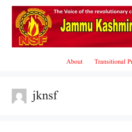
Skip
to
content
About
Transitional 
jknsf