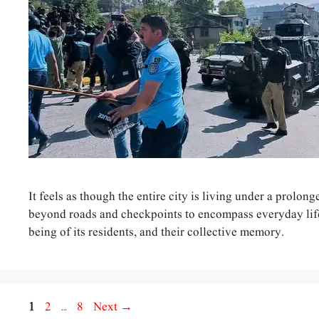
It feels as though the entire city is living under a prolon
beyond roads and checkpoints to encompass everyday life
being of its residents, and their collective memory.
Page
Page
Page
1
2
…
8
Next
→