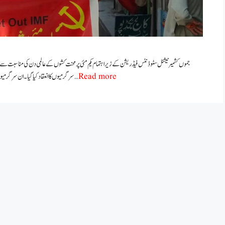
جموں کشمیر نیشنل سٹوڈنٹس فیڈریشن کے زیر اہتمام یکم مئی پر محنت کشوں کے عالمی دن کی مناسبت سے ج
Read more
سرگرمیوں کا انعقاد کیا گیا۔ ان سرگرمیوں میں مرکزی صدر، سیکرٹری جنرل، چیف آرگنائزر اور دیگر مرکزی عہدیداران سمیت این …