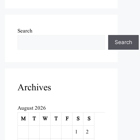
Search
Search
Archives
August 2026
M
T
W
T
F
S
S
1
2