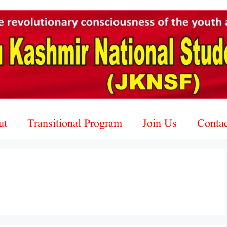
ut
Transitional Program
Join Us
Conta