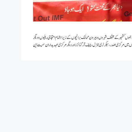
موں کشمیر کے مختلف شہروں و بیرون ممالک برانچوں کے زیر اہتمام احتجاجی ریلیوں و دیگر