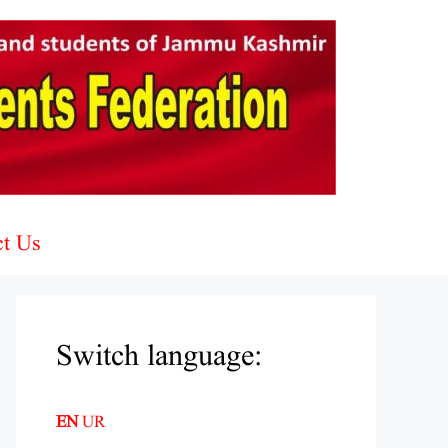
ct Us
Switch language:
EN
UR