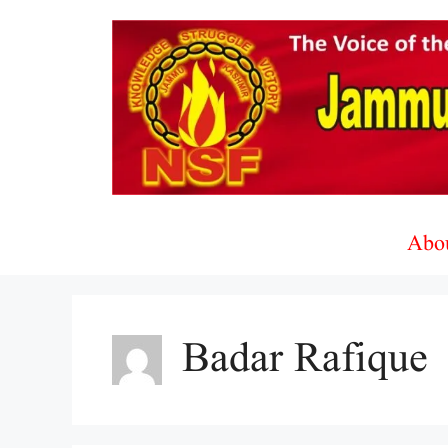
Skip
to
content
Abo
Badar Rafique