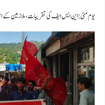
یوم مئی⁦:⁩این ایس ایف کی تقریبات، ملازمین کے احتجاج میں شرکت!